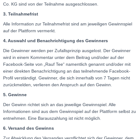
Co. KG sind von der Teilnahme ausgeschlossen.
3. Teilnahmefrist
Alle Information zur Teilnahmefrist sind am jeweiligen Gewinnspiel
auf der Plattform vermerkt.
4. Auswahl und Benachrichtigung des Gewinners
Die Gewinner werden per Zufallsprinzip ausgelost. Der Gewinner
wird in einem Kommentar unter dem Beitrag und/oder auf der
Facebook-Seite von „Rauf Tee“ namentlich genannt und/oder mit
einer direkten Benachrichtigung an das teilnehmende Facebook-
Profil verständigt. Gewinner, die sich innerhalb von 7 Tagen nicht
zurückmelden, verlieren den Anspruch auf den Gewinn.
5. Gewinne
Der Gewinn richtet sich an das jeweilige Gewinnspiel. Alle
Informationen sind aus dem Gewinnspiel auf der Plattform selbst zu
entnehmen. Eine Barauszahlung ist nicht möglich.
6. Versand des Gewinns
Zur Abwicklung des Versandes verpflichtet sich der Gewinner, dem