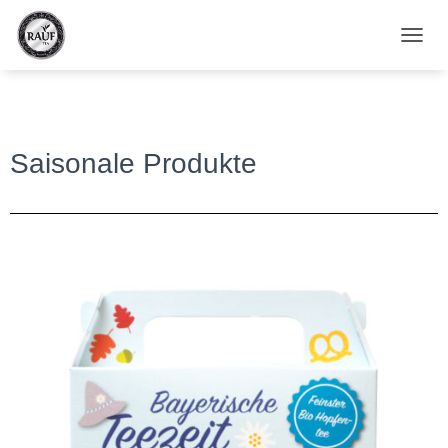
N
A
V
I
G
A
Saisonale Produkte
T
I
O
N
U
M
S
C
H
A
L
T
E
N